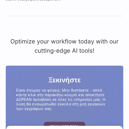
Optimize your workflow today with our
cutting-edge AI tools!
Ξεκινήστε
Είσαι έτοιμος να φύγεις; Μην διστάσετε - απλά
κάντε κλικ στο παρακάτω κουμπί και αποκτήστε
ΔΩΡΕΑΝ πρόσβαση σε όλες τις υπηρεσίες μας. Η
λύση θα ενσωματωθεί εύκολα στη ροή εργασιών
των εγγράφων σας.
ΞΕΚΙΝΉΣΤΕ ΤΏΡΑ