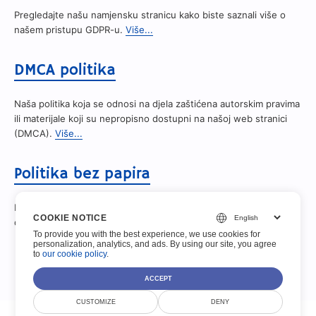
Pregledajte našu namjensku stranicu kako biste saznali više o
našem pristupu GDPR-u.
Više...
DMCA politika
Naša politika koja se odnosi na djela zaštićena autorskim pravima
ili materijale koji su nepropisno dostupni na našoj web stranici
(DMCA).
Više...
Politika bez papira
Formize je 100% elektronička tvrtka i ne prihvaća nikakve fizičke
COOKIE NOTICE
dokumente
Više...
To provide you with the best experience, we use cookies for
personalization, analytics, and ads. By using our site, you agree
to
our cookie policy
.
ACCEPT
CUSTOMIZE
DENY
© Scoutize Pty Ltd 2026. Sva prava pridržana.