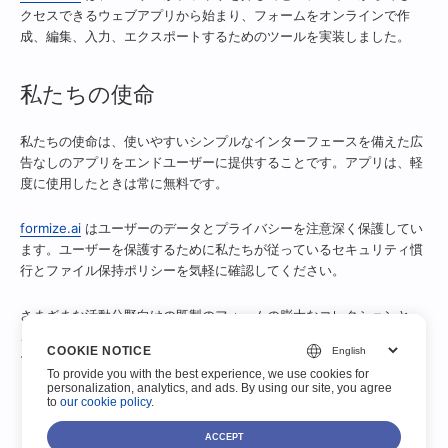
クセスできるウェブアプリから始まり、フォームをオンラインで作
成、編集、入力、エクスポートするためのツールを実装しました。
私たちの使命
私たちの使命は、使いやすいシンプルなインターフェースを備えた広
告なしのアプリをエンドユーザーに提供することです。アプリは、軽
度に使用したときは常に無料です。
formize.ai
はユーザーのデータとプライバシーを注意深く保護してい
ます。ユーザーを保護するために私たちが従っているセキュリティ慣
行とファイル保持ポリシーを気軽に確認してください。
さまざまな活動分野向けの既製のフォームの膨大なコレクションと、
これらのフォームやその他のフォームを操作するためのオンラインツ
COOKIE NOTICE
ールを提供しています。
To provide you with the best experience, we use cookies for
personalization, analytics, and ads. By using our site, you agree
to
our cookie policy
.
ACCEPT